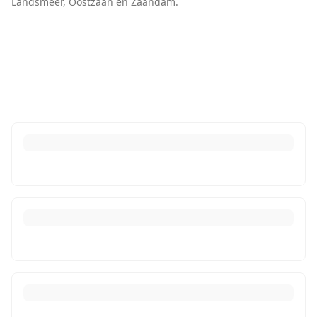
Landsmeer, Oostzaan
en
Zaandam
.