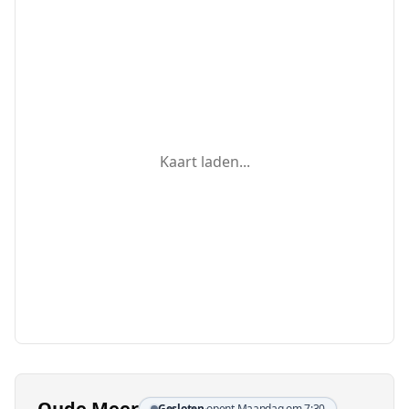
Kaart laden...
Oude Meer
Gesloten
·
opent Maandag om 7:30